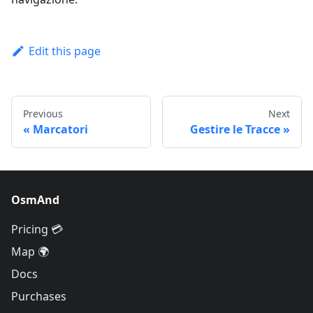
Edit this page
Previous
Next
Marcatori
Gestire le Tracce
OsmAnd
Pricing 💳
Map 🌍
Docs
Purchases