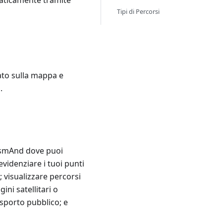
aticamente tramite
Tipi di Percorsi
ato sulla mappa e
.
smAnd dove puoi
evidenziare i tuoi punti
; visualizzare percorsi
ini satellitari o
asporto pubblico; e