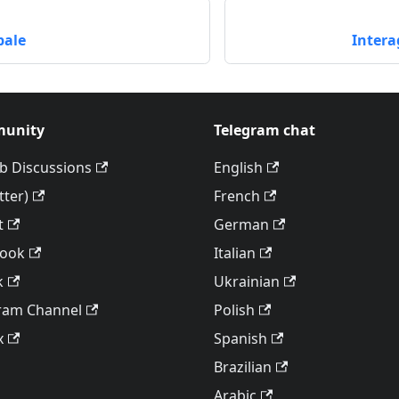
pale
Intera
unity
Telegram chat
b Discussions
English
tter)
French
t
German
book
Italian
k
Ukrainian
ram Channel
Polish
x
Spanish
Brazilian
Arabic