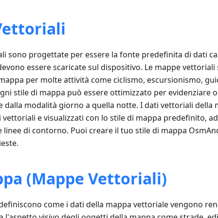
ettoriali
li sono progettate per essere la fonte predefinita di dati ca
evono essere scaricate sul dispositivo. Le mappe vettorial
 mappa per molte attività come ciclismo, escursionismo, gui
Ogni stile di mappa può essere ottimizzato per evidenziare 
re dalla modalità giorno a quella notte. I dati vettoriali de
vettoriali e visualizzati con lo stile di mappa predefinito, 
e linee di contorno. Puoi creare il tuo stile di mappa OsmAnd
ieste.
ppa (Mappe Vettoriali)
a definiscono come i dati della mappa vettoriale vengono re
a l'aspetto visivo degli oggetti della mappa come strade, edif