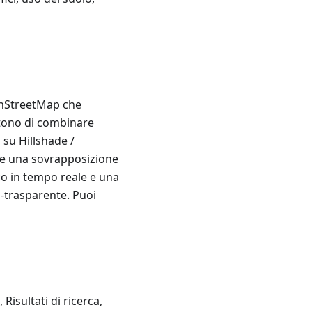
enStreetMap che
ntono di combinare
 su Hillshade /
are una sovrapposizione
ico in tempo reale e una
i-trasparente. Puoi
Risultati di ricerca,