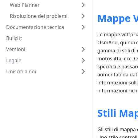
Web Planner
Mappe V
Risoluzione dei problemi
Documentazione tecnica
Le mappe vettoria
Build it
OsmAnd, quindi d
Versioni
gamma di stili di
motoslitta, ecc. 
Legale
specifici e passa
Unisciti a noi
aumentati da dati 
informazioni sull
informazioni rich
Stili Ma
Gli stili di mapp
Uno stile controll