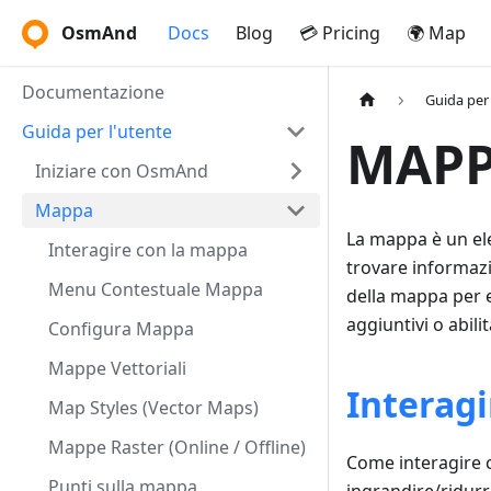
OsmAnd
Docs
Blog
💳 Pricing
🌍 Map
Documentazione
Guida per 
Guida per l'utente
MAP
Iniziare con OsmAnd
Mappa
La mappa è un el
Interagire con la mappa
trovare informazi
Menu Contestuale Mappa
della mappa per e
aggiuntivi o abili
Configura Mappa
Mappe Vettoriali
Interag
Map Styles (Vector Maps)
Mappe Raster (Online / Offline)
Come interagire 
Punti sulla mappa