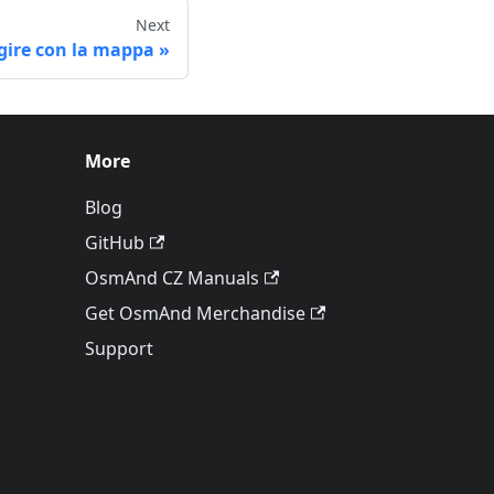
Next
gire con la mappa
More
Blog
GitHub
OsmAnd CZ Manuals
Get OsmAnd Merchandise
Support