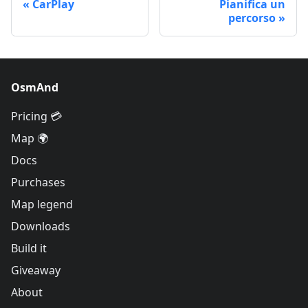
CarPlay
Pianifica un
percorso
OsmAnd
Pricing 💳
Map 🌍
Docs
Purchases
Map legend
Downloads
Build it
Giveaway
About