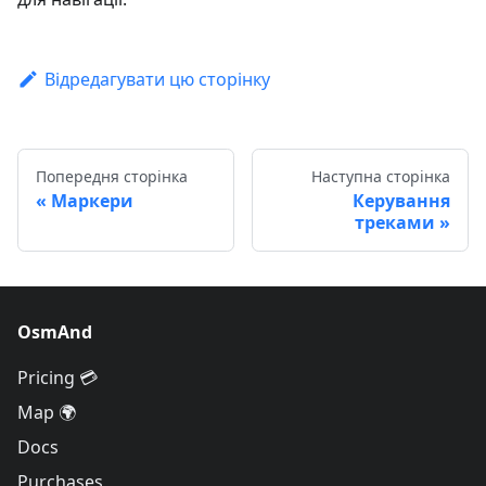
Відредагувати цю сторінку
Попередня сторінка
Наступна сторінка
Маркери
Керування
треками
OsmAnd
Pricing 💳
Map 🌍
Docs
Purchases