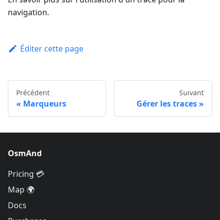
navigation.
Éditer cette page
Précédent
Suivant
Marqueurs
Gérer les traces
OsmAnd
Pricing 💳
Map 🌍
Docs