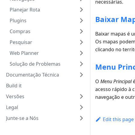
necessárias.
Planejar Rota
Baixar Ma
Plugins
Compras
Baixar mapas é u
Os mapas podem s
Pesquisar
clicando no terri
Web Planner
Solução de Problemas
Menu Princ
Documentação Técnica
O
Menu Principal
é
Build it
acesso rápido à c
Versões
navegação e outr
Legal
Junte-se a Nós
Edit this page