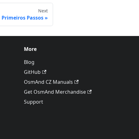
Next
Primeiros Passos
More
Blog
GitHub
OsmAnd CZ Manuals
Get OsmAnd Merchandise
Support