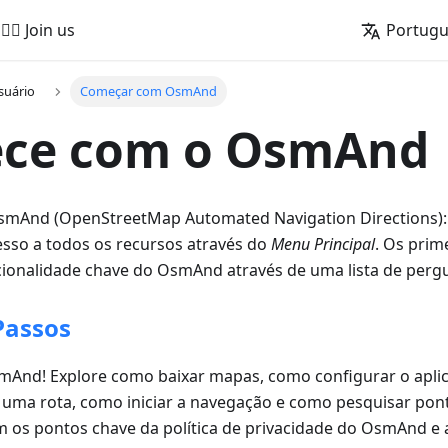
🚵‍♂️ Join us
Portug
suário
Começar com OsmAnd
ce com o OsmAnd
mAnd (OpenStreetMap Automated Navigation Directions): c
sso a todos os recursos através do
Menu Principal
. Os pri
cionalidade chave do OsmAnd através de uma lista de pergu
Passos
And! Explore como baixar mapas, como configurar o aplic
 uma rota, como iniciar a navegação e como pesquisar pont
om os pontos chave da política de privacidade do OsmAnd e