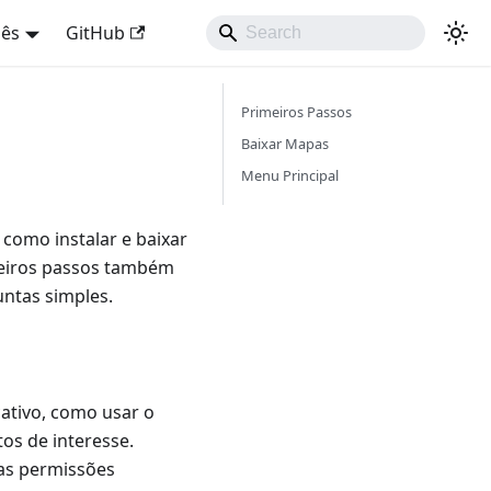
uês
GitHub
Primeiros Passos
Baixar Mapas
Menu Principal
omo instalar e baixar
meiros passos também
ntas simples.
ativo, como usar o
os de interesse.
 as permissões