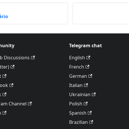
ário
unity
Telegram chat
b Discussions
English
tter)
French
t
German
book
Italian
k
Ukrainian
ram Channel
Polish
x
Spanish
Brazilian