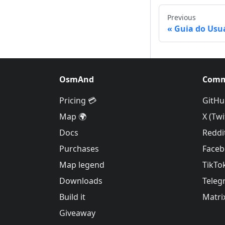
Previous
Guia do Usu
OsmAnd
Comm
Pricing 💳
GitHu
Map 🌍
X (Twi
Docs
Reddi
Purchases
Face
Map legend
TikTo
Downloads
Teleg
Build it
Matri
Giveaway