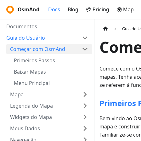
OsmAnd
Docs
Blog
💳 Pricing
🌍 Map
Documentos
Guia do U
Guia do Usuário
Come
Começar com OsmAnd
Primeiros Passos
Comece com o Os
Baixar Mapas
mapas. Tenha ace
Menu Principal
se referem à fun
Mapa
Primeiros 
Legenda do Mapa
Widgets do Mapa
Bem-vindo ao Osm
mapa e construir
Meus Dados
Familiarize-se c
Navegação