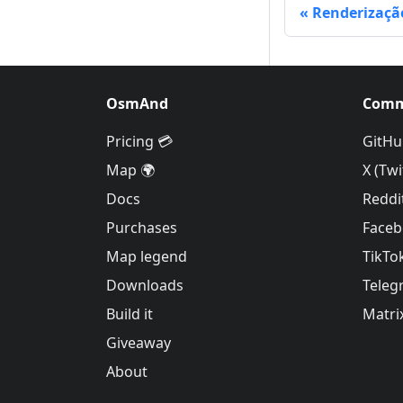
Renderizaçã
OsmAnd
Comm
Pricing 💳
GitHu
Map 🌍
X (Twi
Docs
Reddi
Purchases
Face
Map legend
TikTo
Downloads
Teleg
Build it
Matri
Giveaway
About