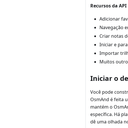
Recursos da AP
Adicionar fa
Navegação en
Criar notas d
Iniciar e par
Importar tri
Muitos outro
Iniciar o 
Você pode constr
OsmAnd é feita us
mantém o OsmAnd
específica. Há pl
dê uma olhada no