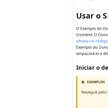
Usar o 
O Exemplo do Osm
OsmAnd. O OsmAnd
olhada no código
Exemplo do OsmAn
empacotá-lo e di
Iniciar o 
EXEMPLOS
🛠️
Navegue pelo 
Baixar APK