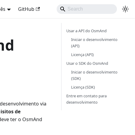
uês
GitHub
Usar a API do OsmAnd
nd
Iniciar o desenvolvimento
(API)
Licença (API)
Usar o SDK do OsmAnd
Iniciar o desenvolvimento
(SDK)
Licença (SDK)
Entre em contato para
desenvolvimento
 desenvolvimento via
isitos de
 deve ter o OsmAnd