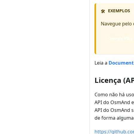
EXEMPLOS
🛠️
Navegue pelo 
Google Play
Leia a
Documenta
Licença (AP
Como não há uso 
API do OsmAnd e 
API do OsmAnd se
de forma alguma. 
https://github.