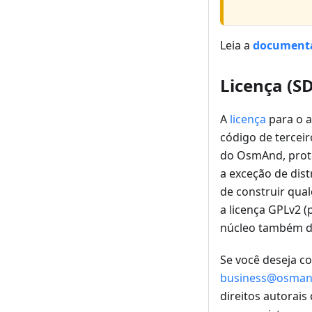
Leia a
documenta
Licença (S
A
licença
para o a
código de tercei
do OsmAnd, prote
a exceção de dis
de construir qual
a licença GPLv2 
núcleo também de
Se você deseja co
business@osman
direitos autorais