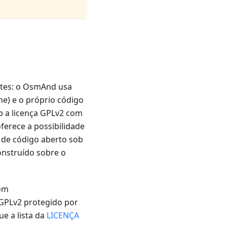
ntes: o OsmAnd usa
he) e o próprio código
b a licença GPLv2 com
ferece a possibilidade
o de código aberto sob
onstruído sobre o
com
 GPLv2 protegido por
ue a lista da
LICENÇA