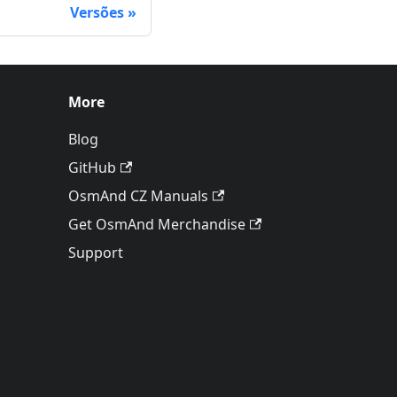
Versões
More
Blog
GitHub
OsmAnd CZ Manuals
Get OsmAnd Merchandise
Support