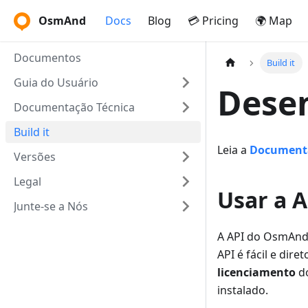
OsmAnd
Docs
Blog
💳 Pricing
🌍 Map
Documentos
Build it
Guia do Usuário
Dese
Documentação Técnica
Build it
Leia a
Documenta
Versões
Legal
Usar a 
Junte-se a Nós
A API do OsmAnd 
API é fácil e dir
licenciamento
do
instalado.