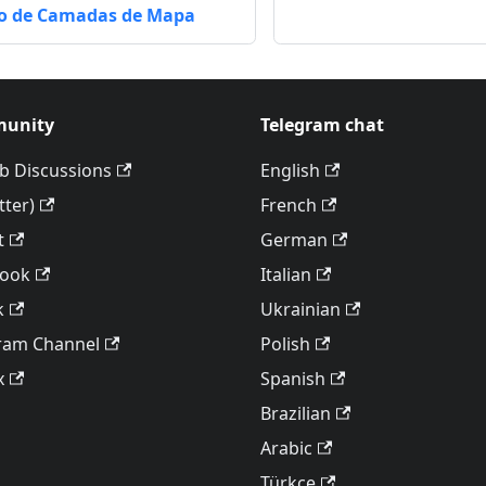
o de Camadas de Mapa
unity
Telegram chat
b Discussions
English
tter)
French
t
German
book
Italian
k
Ukrainian
ram Channel
Polish
x
Spanish
Brazilian
Arabic
Türkçe