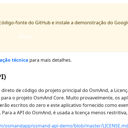
código-fonte do GitHub e instale a demonstração do Google
Github
ção técnica
para mais detalhes.
I)
direto de código do projeto principal do OsmAnd, a Licença
para o projeto OsmAnd Core. Muito provavelmente, os apl
rão escritos do zero e este aplicativo fornecido como ex
Para a API do OsmAnd, é usada a licença menos restritiva, 
com/osmandapp/osmand-api-demo/blob/master/LICENSE.m