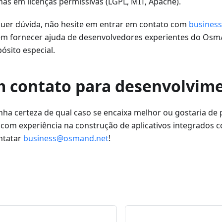
nas em licenças permissivas (LGPL, MIT, Apache).
uer dúvida, não hesite em entrar em contato com
busines
m fornecer ajuda de desenvolvedores experientes do Osm
pósito especial.
m contato para desenvolvim
ha certeza de qual caso se encaixa melhor ou gostaria de 
com experiência na construção de aplicativos integrados
ntatar
business@osmand.net
!