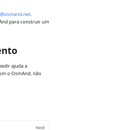
s@osmand.net
.
And para construir um
ento
pedir ajuda a
 com o OsmAnd, não
Next