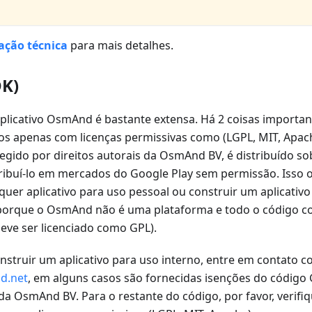
ção técnica
para mais detalhes.
DK)
plicativo OsmAnd é bastante extensa. Há 2 coisas importa
ros apenas com licenças permissivas como (LGPL, MIT, Apac
gido por direitos autorais da OsmAnd BV, é distribuído so
tribuí-lo em mercados do Google Play sem permissão. Isso o
quer aplicativo para uso pessoal ou construir um aplicativ
(porque o OsmAnd não é uma plataforma e todo o código c
ve ser licenciado como GPL).
nstruir um aplicativo para uso interno, entre em contato 
d.net
, em alguns casos são fornecidas isenções do código
 da OsmAnd BV. Para o restante do código, por favor, verifiq