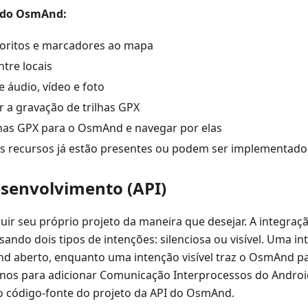
I do OsmAnd:
voritos e marcadores ao mapa
tre locais
e áudio, vídeo e foto
ar a gravação de trilhas GPX
lhas GPX para o OsmAnd e navegar por elas
s recursos já estão presentes ou podem ser implementados
desenvolvimento (API)
uir seu próprio projeto da maneira que desejar. A integraç
ando dois tipos de intenções: silenciosa ou visível. Uma in
 aberto, enquanto uma intenção visível traz o OsmAnd pa
anos para adicionar Comunicação Interprocessos do Android
 código-fonte do projeto da API do OsmAnd.