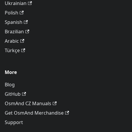
Ukrainian
Polish
Spanish
Brazilian
Arabic
Türkçe
More
Blog
GitHub
OsmAnd CZ Manuals
Get OsmAnd Merchandise
Support