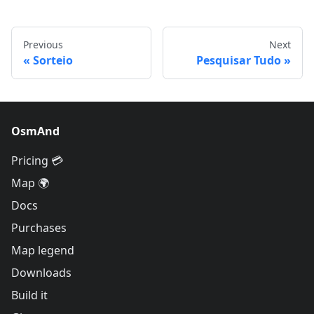
Previous
Next
Sorteio
Pesquisar Tudo
OsmAnd
Pricing 💳
Map 🌍
Docs
Purchases
Map legend
Downloads
Build it