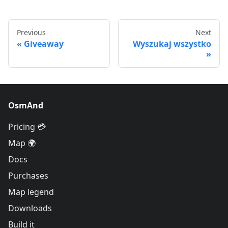
Previous
Next
Giveaway
Wyszukaj wszystko
OsmAnd
Pricing 💳
Map 🌍
Docs
Purchases
Map legend
Downloads
Build it