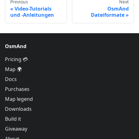
Previous
Next
Video-Tutorials
OsmAnd
und -Anleitungen
Dateiformate
OsmAnd
Pricing 💳
Map 🌍
Docs
Purchases
Map legend
Downloads
Build it
Giveaway
About