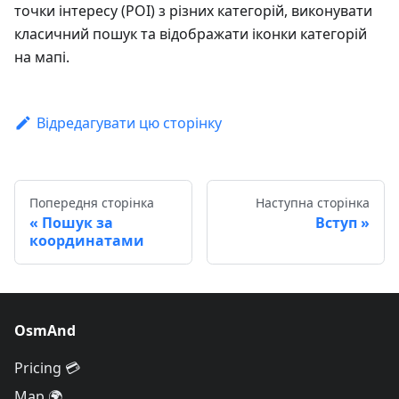
точки інтересу (POI) з різних категорій, виконувати
класичний пошук та відображати іконки категорій
на мапі.
Відредагувати цю сторінку
Попередня сторінка
Наступна сторінка
Пошук за
Вступ
координатами
OsmAnd
Pricing 💳
Map 🌍