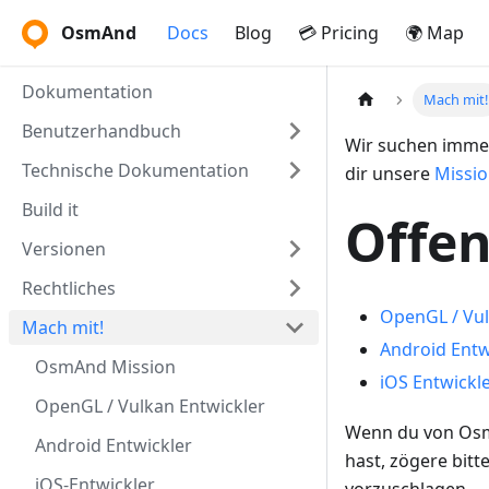
OsmAnd
Docs
Blog
💳 Pricing
🌍 Map
Dokumentation
Mach mit!
Benutzerhandbuch
Wir suchen immer
Technische Dokumentation
dir unsere
Missi
Build it
Offen
Versionen
Rechtliches
OpenGL / Vul
Mach mit!
Android Entw
OsmAnd Mission
iOS Entwickl
OpenGL / Vulkan Entwickler
Wenn du von OsmA
Android Entwickler
hast, zögere bitt
iOS-Entwickler