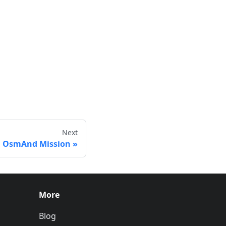
Next
OsmAnd Mission
More
Blog