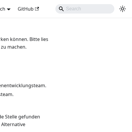
sch
GitHub
en können. Bitte lies
r zu machen.
tenentwicklungsteam.
steam.
de Stelle gefunden
 Alternative