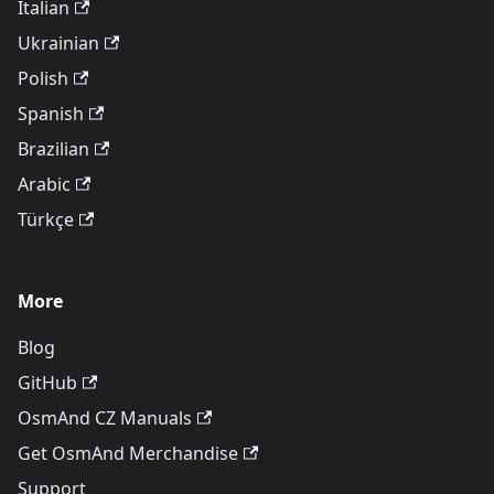
Italian
Ukrainian
Polish
Spanish
Brazilian
Arabic
Türkçe
More
Blog
GitHub
OsmAnd CZ Manuals
Get OsmAnd Merchandise
Support