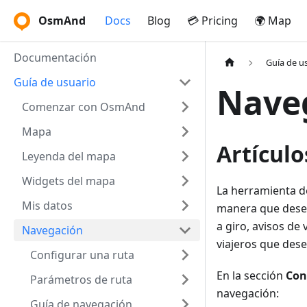
OsmAnd
Docs
Blog
💳 Pricing
🌍 Map
Documentación
Guía de u
Guía de usuario
Nave
Comenzar con OsmAnd
Mapa
Artícul
Leyenda del mapa
Widgets del mapa
La herramienta d
Mis datos
manera que desee
a giro, avisos de
Navegación
viajeros que des
Configurar una ruta
En la sección
Con
Parámetros de ruta
navegación:
Guía de navegación