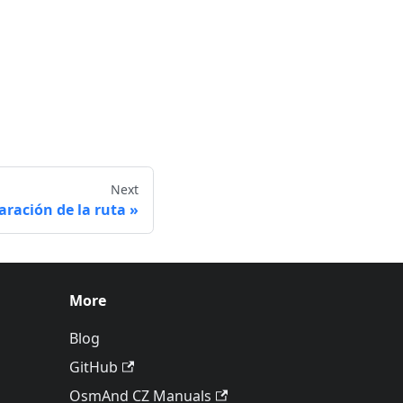
Next
aración de la ruta
More
Blog
GitHub
OsmAnd CZ Manuals