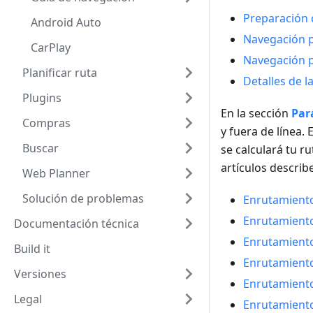
Preparación d
Android Auto
Navegación p
CarPlay
Navegación 
Planificar ruta
Detalles de l
Plugins
En la sección
Par
Compras
y fuera de línea
Buscar
se calculará tu r
artículos describ
Web Planner
Solución de problemas
Enrutamiento
Enrutamiento
Documentación técnica
Enrutamiento
Build it
Enrutamient
Versiones
Enrutamiento
Legal
Enrutamiento