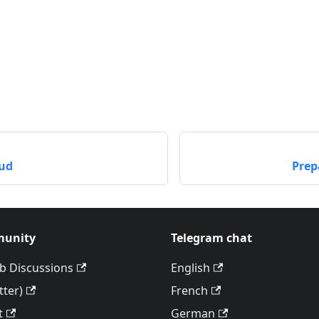
o
ud
Prep
unity
Telegram chat
b Discussions
English
tter)
French
t
German