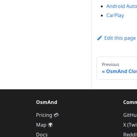
Android Aut
CarPlay
Edit this page
Previous
OsmAnd Clo
OsmAnd
Comm
Pricing 💳
GitHu
Map 🌍
X (Twi
Docs
Reddi