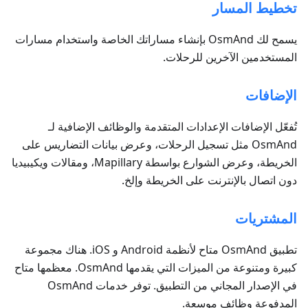
تخطيط المسار
يسمح لك OsmAnd بإنشاء مساراتك الخاصة واستخدام مسارات
المستخدمين الآخرين للرحلات.
الإضافات
تُفعّل الإضافات الإعدادات المتقدمة والوظائف الإضافية لـ
OsmAnd مثل تسجيل الرحلات، وعرض بيانات التضاريس على
الخريطة، وعرض الشوارع بواسطة Mapillary، ومقالات ويكيبيديا
دون اتصال بالإنترنت على الخريطة وإلخ.
المشتريات
تطبيق OsmAnd متاح لأنظمة Android و iOS. هناك مجموعة
كبيرة ومتنوعة من الميزات التي يقدمها OsmAnd. معظمها متاح
في الإصدار المجاني من التطبيق. توفر خدمات OsmAnd
المدفوعة وظائف موسعة.