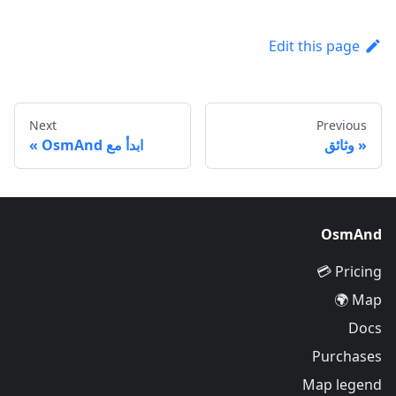
Edit this page
Next
Previous
وثائق
ابدأ مع OsmAnd
OsmAnd
Pricing 💳
Map 🌍
Docs
Purchases
Map legend