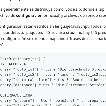
z generalmente se distribuye como .voice.zip, donde el zip
rchivo de
configuración
principal) y archivos de sonido si 
onfiguración están escritos en lenguaje JavaScript. Todos l
, por defecto, paquetes TTS, incluso si aún no hay TTS pres
a configuración se extiende mapeando 'frases de diccionari
s'.
ulateDictionary(tts) {
UTA CALCULADA
tionary["route_is1"] = tts ? "Die berechnete Streck
tionary["route_is2"] = tts ? "lang" : "route_is2.og
tionary["route_calculate"] = tts ? "Route neu berec
tionary["distance"] = tts ? "die Entfernung beträgt
ZQUIERDA/DERECHA
tionary["prepare"] = tts ? "Demnächst " : "prepare.
tionary["after"] = tts ? "nach" : "after.ogg";