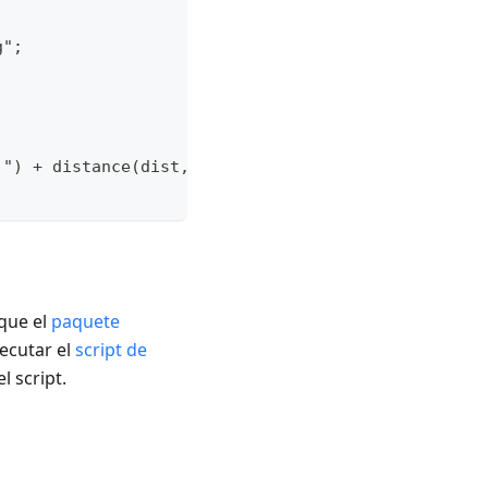
g";
" ") + distance(dist, "nominativ") + (tts ? ", " : 
 que el
paquete
ecutar el
script de
l script.