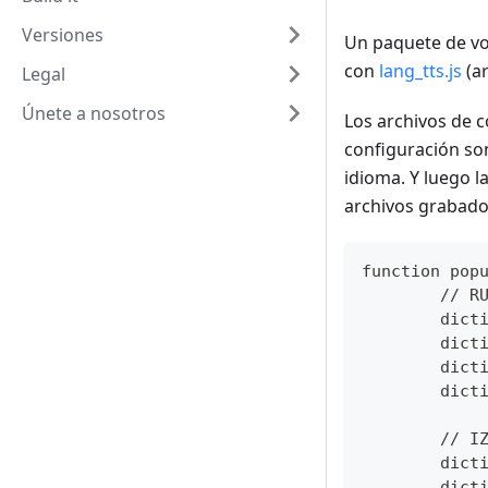
Versiones
Un paquete de vo
con
lang_tts.js
(a
Legal
Únete a nosotros
Los archivos de c
configuración son
idioma. Y luego l
archivos grabado
function pop
	// R
	dic
	dic
	dic
	dic
	// I
	dic
	dic