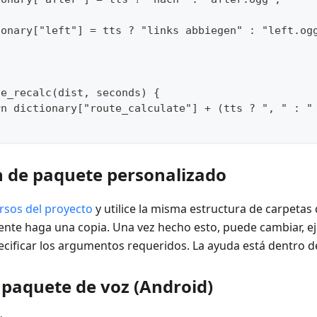
tionary["left"] = tts ? "links abbiegen" : "left.og
te_recalc(dist, seconds) {
urn dictionary["route_calculate"] + (tts ? ", " : 
 de paquete personalizado
rsos del proyecto
y utilice la misma estructura de carpetas
ente haga una copia. Una vez hecho esto, puede cambiar, ej
cificar los argumentos requeridos. La ayuda está dentro de
 paquete de voz (Android)