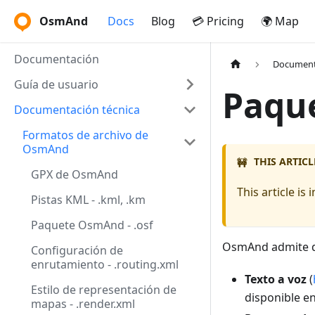
OsmAnd
Docs
Blog
💳 Pricing
🌍 Map
Documentación
Document
Guía de usuario
Paque
Documentación técnica
Formatos de archivo de
OsmAnd
THIS ARTICL
🚧
GPX de OsmAnd
This article i
Pistas KML - .kml, .km
Paquete OsmAnd - .osf
OsmAnd admite do
Configuración de
enrutamiento - .routing.xml
Texto a voz
(
Estilo de representación de
disponible en
mapas - .render.xml