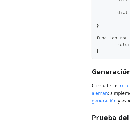
	dic
  .....
}
function rou
	ret
}
Generación
Consulte los
recu
alemán
; simplem
generación
y espe
Prueba del