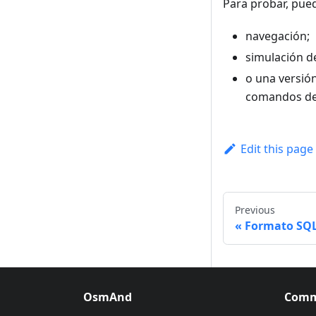
Para probar, pue
navegación;
simulación d
o una versió
comandos de 
Edit this page
Previous
Formato SQLi
OsmAnd
Comm