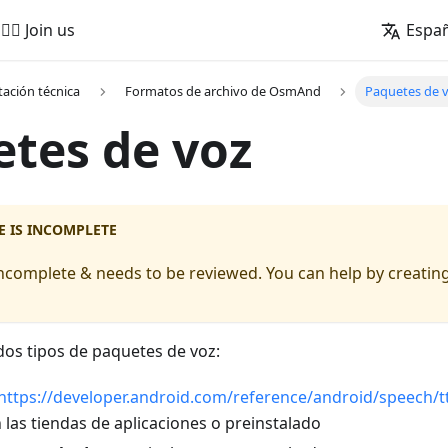
🚵‍♂️ Join us
Espa
ación técnica
Formatos de archivo de OsmAnd
Paquetes de 
tes de voz
E IS INCOMPLETE
s incomplete & needs to be reviewed. You can help by creating
s tipos de paquetes de voz:
https://developer.android.com/reference/android/speech/
 las tiendas de aplicaciones o preinstalado