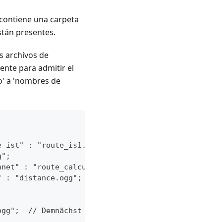
 contiene una carpeta
están presentes.
os archivos de
ente para admitir el
o' a 'nombres de
e ist" : "route_is1.ogg";
g";
hnet" : "route_calculate.ogg";
" : "distance.ogg";
ogg";  // Demnächst suena mejor que Vorbereiten zu