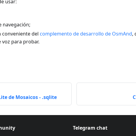
de usar:
e navegación;
n conveniente del
complemento de desarrollo de OsmAnd
,
voz para probar.
te de Mosaicos - .sqlite
C
unity
Telegram chat